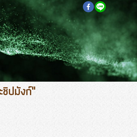
ิปมังก์"