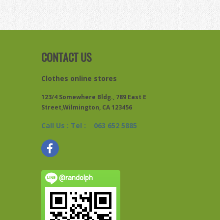
CONTACT US
Clothes online stores
123/4 Somewhere Bldg., 789 East E
Street,Wilmington, CA 123456
Call Us : Tel : 063 652 5885
@randolph