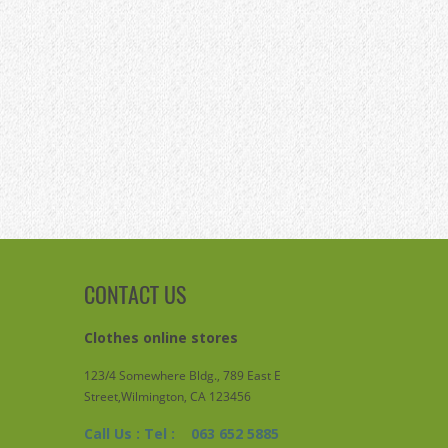
CONTACT US
Clothes online stores
123/4 Somewhere Bldg., 789 East E
Street,Wilmington, CA 123456
Call Us : Tel : 063 652 5885