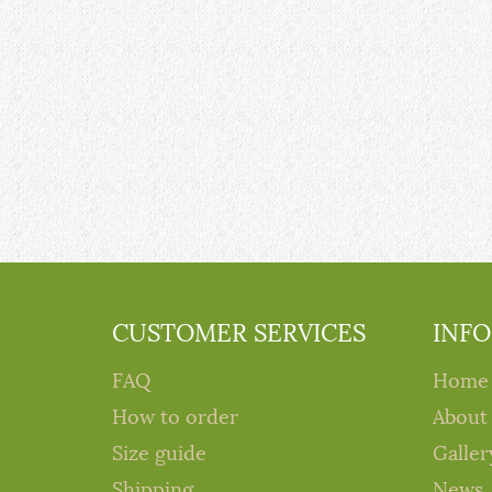
CUSTOMER SERVICES
INF
FAQ
Home
How to order
About
Size guide
Galler
Shipping
News