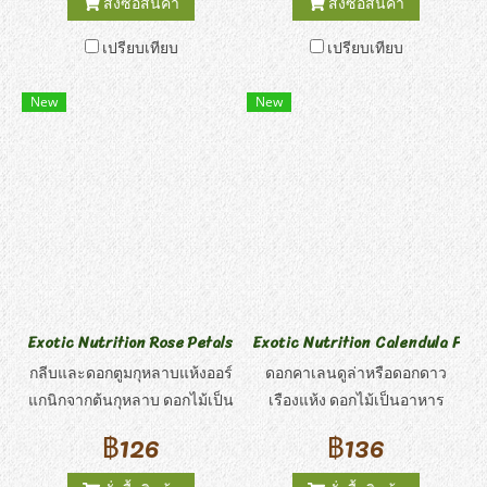
สั่งซื้อสินค้า
สั่งซื้อสินค้า
ให้การออกกำลังกายที่ดีสำหรับ
ชูการ์ไกลเดอร์ประกอบด้วย
เปรียบเทียบ
เปรียบเทียบ
ฟันและกราม และเพิ่มพูน
ฟอสฟอรัสกับแคลเซียมใน
พฤติกรรมสำหรับสัตว์ที่ใช้ชีวิต
ปริมาณที่ผกผัน มักจะมีระดับ
New
New
ในสภาพแวดล้อมขนาดเล็กและ
ฟอสฟอรัสสูงและขาดแคลน
จำกัด สิ่งสำคัญที่สุดคือการ
แคลเซียม ฟอสฟอรัสในกระแส
ปฏิบัติต่อก่อให้เกิดความสัมพันธ์
เลือดสูงจะดึงแคลเซียมออกจาก
ระหว่างสัตว์เลี้ยงและเจ้าของ
กระดูกทำให้กระดูกเปราะ การ
สัตว์เลี้ยง ช่วยในการผูกมัดและ
ขาดแคลเซียมจะทำให้ชูการ์
การฝึกอบรม
ไกลเดอร์ของคุณป่วย จากนั้นจะ
ทำให้ขาหลังเป็นอัมพาต ซึ่ง
อาการอัมพาตขาหลังพบได้บ่อย
ในชูการ์ไกลเดอร์ที่ไม่มี
Exotic Nutrition Rose Petals & Buds โรส เพทเทิล แอนด์ บัดส์ ทรีส
Exotic Nutrition Calendula Flowe
แคลเซียมเสริม
กลีบและดอกตูมกุหลาบแห้งออร์
ดอกคาเลนดูล่าหรือดอกดาว
แกนิกจากต้นกุหลาบ ดอกไม้เป็น
เรืองแห้ง ดอกไม้เป็นอาหาร
อาหารเสริมที่อร่อยและดีต่อ
เสริมที่อร่อยและดีต่อสุขภาพ
฿126
฿136
สุขภาพ เพราะมันให้พลังงานต่ำ
เพราะมันให้พลังงานต่ำ แต่มี
แต่มีเส้นใยอาหารมากมาย เป็น
เส้นใยอาหารมากมาย เป็น