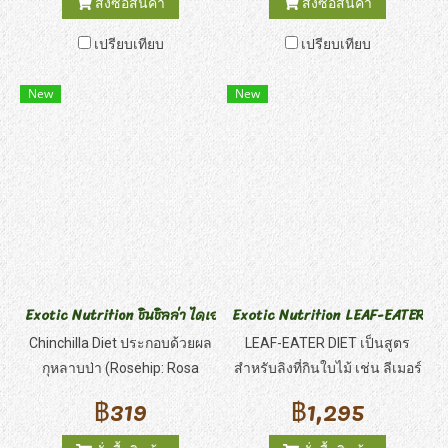
สั่งซื้อสินค้า
สั่งซื้อสินค้า
เฉพาะสำหรับสัตว์เลี้ยงลูกด้วย
และสมุนไพร ตัวเม็ดอาหารอุดม
เปรียบเทียบ
เปรียบเทียบ
นมที่กินแมลง
ไปด้วยวิตามินซี ประกอบด้วย
วัตถุดิบธรรมชาติสดใหม่
New
New
Exotic Nutrition ชินชิลล่า ไดเอท โรสฮิปส์
Exotic Nutrition LEAF-EATER DIET สูต
Chinchilla Diet ประกอบด้วยผล
LEAF-EATER DIET เป็นสูตร
กุหลาบป่า (Rosehip: Rosa
สำหรับลิงที่กินใบไม้ เช่น ลีเมอร์
canina) รวมกับหญ้าทิโมธีและ
ค่าง กอริลล่า อุรังอุตัง เฮาเออร์
฿319
฿1,295
อัลฟัลฟาที่เก็บเกี่ยวสดใหม่ และ
รวมไปถึงสัตว์กินใบไม้ชนิดอื่น
ผลกุหลาบที่อุดมไปด้วยวิตามินซี
จิงโจ้ และแพนด้าแดง ที่มีความ