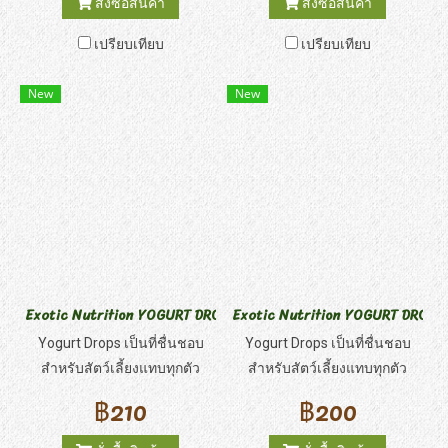
สั่งซื้อสินค้า
สั่งซื้อสินค้า
แปลกใหม่และแคลเซียมที่เพิ่ม
สามารถกินชิ้นเยลลี่ได้อย่าง
เปรียบเทียบ
เปรียบเทียบ
เข้ามาทำให้ Nectar Pods
ง่ายดาย โดยแยกจำหน่ายกับ
เหมาะอย่างยิ่งสำหรับนก กลุ่ม
Nectar Pods
New
New
สัตว์เลี้ยงลูกด้วยนมที่กินผลไม้
และกลุ่มตุ๊กแกกลางวัน
Exotic Nutrition YOGURT DROPS
Exotic Nutrition YOGURT DROP
Yogurt Drops เป็นที่ชื่นชอบ
Yogurt Drops เป็นที่ชื่นชอบ
สำหรับสัตว์เลี้ยงแทบทุกตัว
สำหรับสัตว์เลี้ยงแทบทุกตัว
เสิร์ฟเป็นชิ้นอาหารหรือนำไป
เสิร์ฟเป็นชิ้นอาหารหรือนำไป
฿210
฿200
ใส่ในของเล่นเพื่อเพิ่มการออก
ใส่ในของเล่นเพื่อเพิ่มการออก
กำลังกายและกระตุ้นให้เกิดการ
กำลังกายและกระตุ้นให้เกิดการ