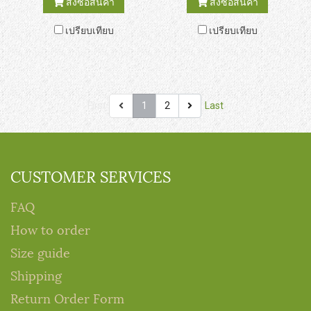
สั่งซื้อสินค้า
สั่งซื้อสินค้า
และแอปเปิ้ล สามารถโรยบน
ทุกช่วงอายุ อาหารนี้มีระดับ
เปรียบเทียบ
เปรียบเทียบ
อาหารหลักหรือวางไว้เพื่อเป็น
โปรตีนและวิตามินที่เพียงพอเพื่อ
เหยื่อเพิ่มการออกกำลังกายและ
ตอบสนองความต้องการของไพร
กระตุ้นให้เกิดการผ่อนคลาย
เมตทั้งหลาย เช่น มาร์โมเสต
และทามารินส์ ยิ่งเป็นประโยชน์
เมื่อเสิร์ฟพร้อมกับอาหารกลุ่ม
First
1
2
Last
Canned Marmoset Diet
CUSTOMER SERVICES
FAQ
How to order
Size guide
Shipping
Return Order Form