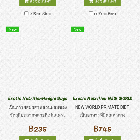
สั่งซื้อสินค้า
สั่งซื้อสินค้า
ผ่อนคลาย ทำให้สัตว์เลี้ยงของ
ผ่อนคลาย ทำให้สัตว์เลี้ยงของ
เปรียบเทียบ
เปรียบเทียบ
คุณเป็นธรรมชาติเหมือนอยู่ใน
คุณเป็นธรรมชาติเหมือนอยู่ใน
ป่า ด้วยความหอมหวานและมี
ป่า ด้วยความหอมหวานและมี
New
New
รสชาติของ Yogurt Drops!
รสชาติของ Yogurt Drops!
Exotic NutritionHedgie Bugs & Veggie
Exotic Nutrition NEW WORLD PR
เป็นการผสมผสานส่วนผสมของ
NEW WORLD PRIMATE DIET
วัตถุดิบหลากหลายที่เม่นแคระ
เป็นอาหารที่มีคุณค่าทาง
ชอบ และทำให้ง่ายต่อการเสิร์ฟ
โภชนาการสูง มีความน่ากิน
฿235
฿745
ส่วนผสมดังกล่าว ได้แก่ หนอน
อย่างมาก ซึ่งเป็นสูตรพิเศษ
ไส้แห้ง, จิ้งหรีดแห้ง, ถั่ว, แครอท,
สำหรับ ลิงโลกใหม่ทั้งหลายใน