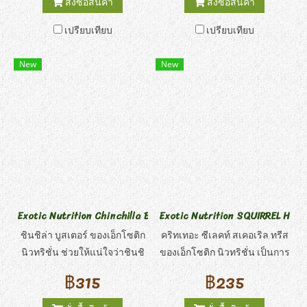
สั่งซื้อสินค้า
สั่งซื้อสินค้า
แหล่งที่อุดมไปด้วยกรดอะมิโน
ที่อุดมด้วยวิตามินสำหรับชูการ์
เปรียบเทียบ
เปรียบเทียบ
ไกลเดอร์ - พร้อมกลิ่นบลูเบอร์รี่ที่
นักร่อนชื่นชอบ!
New
New
Exotic Nutrition Chinchilla Booster
Exotic Nutrition SQUIRREL HEAL
ชินชิล่า บูสเตอร์ ของเอ็กโซติก
คริทเทอะ ซีเลคท์ สเคอเริล ทรีส
นิวทริชั่น ช่วยให้แน่ใจว่าชินชิ
ของเอ็กโซติก นิวทริชั่น เป็นการ
ล่าของคุณจะได้รับวิตามินและ
ผสมผสานที่ลงตัวมีประโยชน์
฿315
฿235
แร่ธาตุที่จำเป็นต่อการเจริญ
และเพื่อการบำรุง อาหารระดับ
เติบโต การให้อาหารที่สมดุล
พรีเมียมนี้ประกอบด้วยวอลนัท,