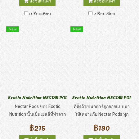
สั่งซื้อสินค้า
สั่งซื้อสินค้า
ด้วยอาหารที่เหมาสำหรับ
แครอท เหมาะสำหรับสัตว์กลุ่มที่
เปรียบเทียบ
เปรียบเทียบ
สุขภาพเม่นแคระนี้ทำมาจาก
ชอบรสชาติจากธรรมชาติ การ
วัตถุดิบคุณภาพสูง แร่ธาตุ
ผสมผสานที่ลงตัวของรสชาติ
New
New
วิตามินครบถ้วน ขนาดของเม็ด
จากธรรมชาติและส่วนผสมที่
พอเหมาะสำหรับน้องเม่นแคระ
ช่วยบำรุงสุขภาพ
พอดี
Exotic Nutrition NECTAR PODS ขนมเยลลี่สำหรับชูการ์
Exotic Nutrition NECTAR PODS HO
Nectar Pods ของ Exotic
ที่ตั้งถ้วยเนกตาร์ถูกออกแบบมา
Nutrition นั้นเป็นเยลลี่ที่ทำจาก
ให้เหมาะกับ Nectar Pods ทุก
ผลไม้ มีให้เลือก 4 รสชาติ ให้
ประเภท และถ้วยใส่อาหารอื่นที่
฿215
฿190
สัตว์เลี้ยงของคุณอร่อยอย่างที่ไม่
คล้ายคลึงกัน มีอุปกรณ์ยึดกรง
เคยมีมาก่อน รสชาติผลไม้ที่
ซึ่งจะช่วยให้สัตว์เลี้ยงของคุณ