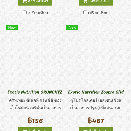
สั่งซื้อสินค้า
สั่งซื้อสินค้า
คุณค่าทางโภชนาการของถั่ว
สุขภาพ! ขนมขบเคี้ยวนี้เป็น
เปรียบเทียบ
เปรียบเทียบ
ลันเตาสีเขียวและสีเหลือง
แหล่งที่ดีของเยื่อใยอาหารและ
แครอท และมันเทศสามารถโรย
กรดแอสคอร์บิก (ที่มาของ
New
New
บนอาหาหลักหรือวางไว้ในของ
วิตามินซี) เหมาะสำหรับชินชิล
เล่นซ่อนอาหารเพื่อเพิ่มการออก
ล่า กระรอก เดกู แพรรี่ด็อก ชู
กำลังกายและกระตุ้นการกระตุ้
การ์ไกลเดอร์ และสัตว์ขนาด
นทางจิตใจ สัตว์เลี้ยงชอบ
เล็กอื่น ๆ
รสชาติที่เป็นธรรมชาติของเวจ
จี้ เบลนด์! เฮอร์บิวอร์ ทรีส
เป็นการผสมผสานที่ลงตัวของ
รสชาติธรรมชาติและส่วนผสม
สำหรับการบำรุง!
Exotic Nutrition CRUNCHEZ Berry Blend ครันช์ชี่ เบอร์รี่
Exotic Nutrition Zoopro Glider 
คริทเทอะ ซีเลคท์ ครันช์ชี่ ของ
ซูโปร ไกลเดอร์ เอสเซนเชียล
เอ็กโซติกนิวทริชั่นเป็นอาหาร
เป็นอาหารปรุงสุกที่แสนอร่อย
ว่างรสเบอร์รี่ที่น่ารับประทาน
โดยประกอบด้วยไข่ทั้งฟองและ
฿156
฿467
เหมาะสำหรับสัตว์เลี้ยงขนาด
เนื้อไก่ ที่อุดมด้วยสารอาหาร
เล็ก ใช้เวลาไม่นานที่ผลไม้อัด
วิตามิน และแร่ธาตุที่เหมาะสม