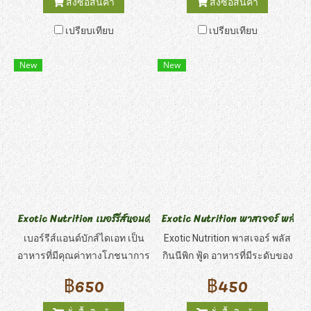
สั่งซื้อสินค้า
สั่งซื้อสินค้า
โภชนาการที่สมบูรณ์แก่สัตว์
เปรียบเทียบ
เปรียบเทียบ
เลี้ยงของคุณด้วยรสชาติที่
กลมกล่อม
New
New
Exotic Nutrition เบอร์รีส์แอนด์บักส์ ไดเอท
Exotic Nutrition พาสเจอร์ พลัส กิน
เบอร์รีส์แอนด์บักส์ไดเอท เป็น
Exotic Nutrition พาสเจอร์ พลัส
อาหารที่มีคุณค่าทางโภชนาการ
กินนีพิก ฟู้ด อาหารที่มีระดับของ
สำหรับสัตว์กินแมลง ประกอบ
เยื่อใยอาหารสูง ด้วยองค์
฿650
฿450
ด้วยตัวอ่อนแมลง ธัญพืช และผล
ประกอบเป็นหญ้าทิโมธีเกรดพรี
เบอร์รีต่างๆ อาหารนี้มีสูตร
เมี่ยม ผสมด้วยดอกไม้ธรรมชาติ