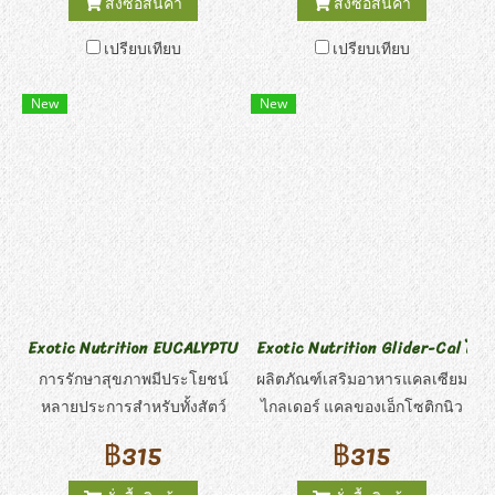
สั่งซื้อสินค้า
สั่งซื้อสินค้า
แฮมสเตอร์ และหนูตะเภา
และสัตว์ขนาดเล็กอื่นๆ
เปรียบเทียบ
เปรียบเทียบ
นอกจากนี้ยังเหมาะอย่างยิ่ง
สำหรับการจัดหาสารอาหารที่
New
New
เหมาะสมแก่กระรอกสัตว์เลี้ยง
และเดกูส อาหารที่มีคุณค่าทาง
โภชนาการครบถ้วนและสมดุล
Exotic Nutrition EUCALYPTUS STICKS 3.5OZ
Exotic Nutrition Glider-Cal ไกลเ
การรักษาสุขภาพมีประโยชน์
ผลิตภัณฑ์เสริมอาหารแคลเซียม
หลายประการสำหรับทั้งสัตว์
ไกลเดอร์ แคลของเอ็กโซติกนิว
เลี้ยงและเจ้าของสัตว์เลี้ยง การ
ทริชั่น ได้รับการออกแบบมาโดย
฿315
฿315
รักษาสามารถให้ความหลาก
เฉพาะสำหรับชูการ์ไกลเดอร์ทุก
หลายแก่อาหารที่ซ้ำซากจำเจ
วัย อาหารกลุ่มผักและผลไม้ของ