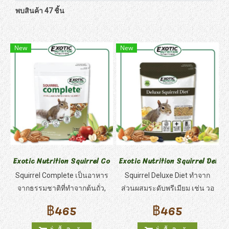
พบสินค้า 47 ชิ้น
New
New
Exotic Nutrition Squirrel Complete
Exotic Nutrition Squirrel Delux
Squirrel Complete เป็นอาหาร
Squirrel Deluxe Diet ทำจาก
จากธรรมชาติที่ทำจากต้นถั่ว,
ส่วนผสมระดับพรีเมียม เช่น วอ
ผัก, ผลเบอร์รี่, และเมล็ดธัญพืช
ลนัท ถั่วพิสตาชิโอ พีแคน อัล
฿465
฿465
เพื่อเพิ่มคุณค่าทางโภชนาการ
มอนด์ เมล็ดฟักทอง ผลไม้แห้ง
และสุขภาพฟัน ให้คุณค่าทาง
ผัก และเสริมด้วยเม็ดโปรตีนสูง