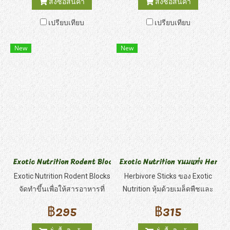
สั่งซื้อสินค้า
สั่งซื้อสินค้า
เป็นสิ่งสำคัญสำหรับสุขภาพที่ดี
อัลมอนด์, ถั่วพิสตาชิโอ, เมล็ด
เปรียบเทียบ
เปรียบเทียบ
และความเป็นอยู่ที่ดี และการ
ฟักทอง และแครอทแห้งแสน
เสริมวิตามินสามารถช่วยเติม
อร่อยเพื่อตอบสนองความอยาก
New
New
เต็มช่องว่างทางโภชนาการได้
อาหารว่างของสัตว์
หากอย่างน้อย 75% ของอาหาร
ชินชิล่าของคุณประกอบด้วย
อาหารชินชิล่า ไดเอท โรส ฮิป
ของเอ็กโซติก นิวทริชั่น อาหาร
เสริมก็เป็นแค่ทางเลือก
เนื่องจากอาหารเม็ดมีวิตามิน
และสารอาหารเพิ่มเติมอยู่แล้ว
Exotic Nutrition Rodent Blocks 1 LB
Exotic Nutrition ขนมแท่ง Herbiv
Exotic Nutrition Rodent Blocks
Herbivore Sticks ของ Exotic
จัดทำขึ้นเพื่อให้สารอาหารที่
Nutrition หุ้มด้วยเมล็ดพืชและ
จำเป็นสำหรับการเจริญเติบโต
ธัญพืชหลากหลายชนิด ออกแบบ
฿295
฿315
และการบำรุงรักษาสำหรับสัตว์
มาเฉพาะสำหรับชินชิลล่า แพรี่
ฟันแทะส่วนใหญ่ รวมทั้งหนู หนู
ด็อก กระรอก เดกัส แฮมสเตอร์