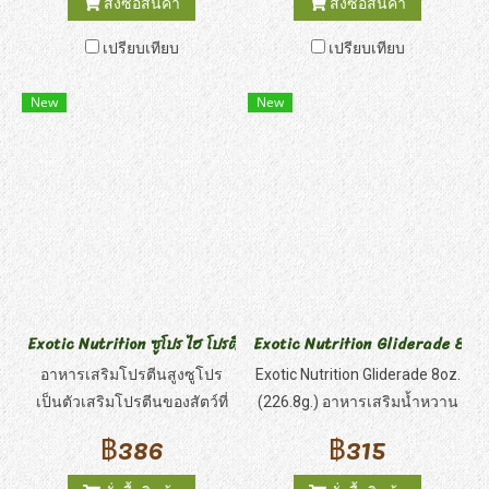
สั่งซื้อสินค้า
สั่งซื้อสินค้า
ช่วยป้องกันการขาดวิตามินซี
ต้องการเยื่อใยอาหารสูง LEAF-
เปรียบเทียบ
เปรียบเทียบ
EATER DIET เหมาะสมกับช่วง
การผสมพันธุ์เจริญเติบโต ช่วงที่
New
New
ต้องการสารอาหารมาก - อาหาร
นี้สามารถให้ร่วมกับผลไม้ ผัก
และไผ่ สำหรับลิงกินใบไม้ เพิ่ม
ความหลากหลายของแหล่ง
อาหารธรรมชาติ มีความชื้น
และกากอาหารสูง - เป็นสูตรที่มี
โปรตีนสูงสำหรับลิงโลกเก่า มี
วิตามินซีที่มีความเสถียร และยัง
ให้วิตามินดี - Leaf Eater Diet
Exotic Nutrition ซูโปร ไฮ โปรตีน ซับพลิเมน 8.8 ออนซ์
Exotic Nutrition Gliderade 8oz. อ
เป็นสูตรสมบูรณ์ที่ให้โปรตีนที่
อาหารเสริมโปรตีนสูงซูโปร
Exotic Nutrition Gliderade 8oz.
จำเป็นต่อชีวิต มีคุณค่าทาง
เป็นตัวเสริมโปรตีนของสัตว์ที่
(226.8g.) อาหารเสริมน้ำหวาน
โภชนาการและเยื่อใยอาหารสูง
กินผลไม้ เช่น ชูการ์ไกลเดอร์
เพื่อสุขภาพที่อุดมด้วยวิตามิน ให้
฿386
฿315
และสัตว์เลี้ยงลูกด้วยนมขนาด
คาร์โบไฮเดรตที่จำเป็นผงผสม ดี
เล็ก ผสมง่าย ย่อยเร็ว และเป็น
ต่อสุขภาพ อาหารเสริมน้ำหวาน