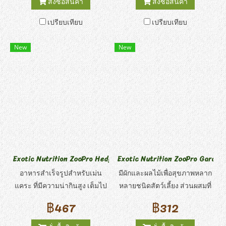
สั่งซื้อสินค้า
สั่งซื้อสินค้า
เม็ดเหล่านี้จะกลายเป็นของ
เนื้อสัมผัสที่กรุบกรอบช่วยให้ฟัน
เปรียบเทียบ
เปรียบเทียบ
โปรดสำหรับสัตว์ตัวน้อยของ
สะอาด สุขภาพดี ซึ่งเป็นสิ่งที่
คุณ!
ต้องมีสำหรับชูการ์ไกลเดอร์ที่
New
New
พวกเราเลี้ยงทุกตัว อาหารเพื่อ
สุขภาพนี้จึงใช้วัตถุดิบที่มี
คุณภาพสูงสุด และวิตามินและ
แร่ธาตุที่จำเป็นในระดับที่เพียง
พอ เนื้อไก่บดขนาดพอดีคำ อัด
แน่นไปด้วยคุณค่าทาง
โภชนาการ จะต้องโดนใจแม้
กระทั่งชูการ์ไกลเดอร์ที่พิถีพิถัน
ที่สุด!
Exotic Nutrition ZooPro Hedgehog Essential อาหารเม็ดเม่นแคระ
Exotic Nutrition ZooPro Garden Fr
อาหารสำเร็จรูปสำหรับเม่น
มีผักและผลไม้เพื่อสุขภาพหลาก
แคระ ที่มีความน่ากินสูง เต็มไป
หลายชนิดสัตว์เลี้ยง ส่วนผสมที่
ด้วยสารอาอารครบถ้วนจากไข่
มีคุณค่าทางโภชนาการนี้ ได้แก่
฿467
฿312
ไก่และเนื้อไก่ พร้อมวิตามินและ
มะเดื่อ มะละกอ ถั่วเขียว กะหล่ำ
แร่ธาตุที่เหมาะสมกับเม่นแคระ
ปลี ฟักทองน้ำเต้า แอปเปิ้ล และ