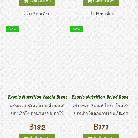
สั่งซื้อสินค้า
สั่งซื้อสินค้า
สำหรับสัตว์เลี้ยงของคุณ ดอกไม้
ทางโภชนาการของมันฝรั่ง
เปรียบเทียบ
เปรียบเทียบ
แห้งเป็นอาหารโปรดของสัตว์
หวาน, แครอท, ถั่วลันเตา, ข้าว
กินพืช เช่น เดกู แพรรี่ด็อก ชินชิ
โอ๊ต และกลีบกุหลาบนี้จะกลาย
New
New
ลล่า กระรอก กระต่าย หนูตะเภา
เป็นขนมขบเคี้ยวที่สัตว์เลี้ยง
และสัตว์กินพืชอื่น ๆ สัตว์เหล่านี้
โปรดปรานอย่างรวดเร็ว เหมาะ
กินหญ้า ดอกไม้ เมล็ดพืช เปลือก
สำหรับชินชิลล่า กระต่าย หนู
ไม้ และรากในป่า
ตะเภา แพรรี่ด็อก เดกู และสัตว์
กินพืชขนาดเล็กอื่น ๆ แหล่งเยื่อ
ใยอาหารที่ดีสำหรับระบบย่อย
อาหารของสัตว์เลี้ยง
Exotic Nutrition Veggie Blend
Exotic Nutrition Dried Rose Hip
คริทเทอะ ซีเลคท์ เวจจี้ เบลนด์
คริทเทอะ ซีเลคท์ ไดร์ด โรส ฮิป
ของเอ็กโซติกนิวทริชั่น ทำให้
ของเอ็กโซติกนิวทริชั่นเป็นตัว
การกินง่ายขึ้นด้วยการเพิ่มความ
เลือกที่ง่ายสำหรับเจ้าของสัตว์
฿182
฿171
หลากหลายให้กับอาหารสัตว์
ขนาดเล็กที่ต้องการดูแลสัตว์
เลี้ยงของคุณ! ส่วนผสมที่มี
เลี้ยงด้วยอาหารว่างที่ดีต่อ