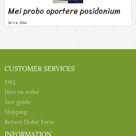
Mei probo oportere posidonium
26 ก.พ. 2566
CUSTOMER SERVICES
FAQ
How to order
Size guide
Shipping
Return Order Form
INFORMATION